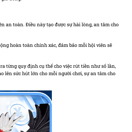
iền an toàn. Điều này tạo được sự hài lòng, an tâm cho
 động hoàn toàn chính xác, đảm bảo mỗi hội viên sẽ
ra từng quy định cụ thể cho việc rút tiền như số lần,
ạo lên sức hút lớn cho mỗi người chơi, sự an tâm cho