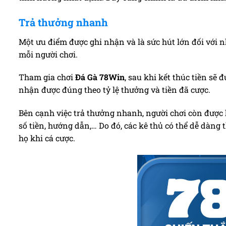
Trả thưởng nhanh
Một ưu điểm được ghi nhận và là sức hút lớn đối với nh
mỗi người chơi.
Tham gia chơi
Đá Gà 78Win
, sau khi kết thúc tiền s
nhận được đúng theo tỷ lệ thưởng và tiền đã cược.
Bên cạnh việc trả thưởng nhanh, người chơi còn được hỗ
số tiền, hướng dẫn,… Do đó, các kê thủ có thể dễ dàng
họ khi cá cược.