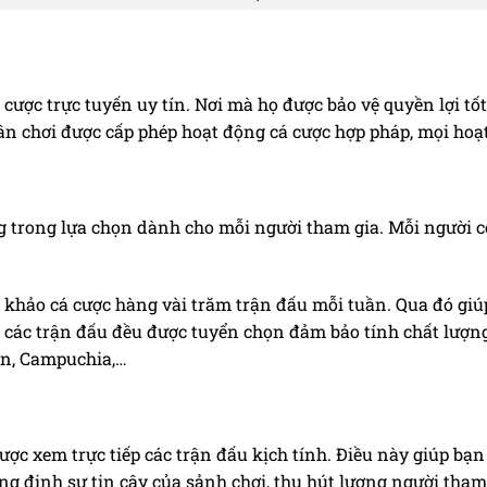
ợc trực tuyến uy tín. Nơi mà họ được bảo vệ quyền lợi tốt 
sân chơi được cấp phép hoạt động cá cược hợp pháp, mọi hoạ
 trong lựa chọn dành cho mỗi người tham gia. Mỗi người có
am khảo cá cược hàng vài trăm trận đấu mỗi tuần. Qua đó gi
t các trận đấu đều được tuyển chọn đảm bảo tính chất lượng
an, Campuchia,…
ợc xem trực tiếp các trận đấu kịch tính. Điều này giúp bạn
g định sự tin cậy của sảnh chơi, thu hút lượng người tham