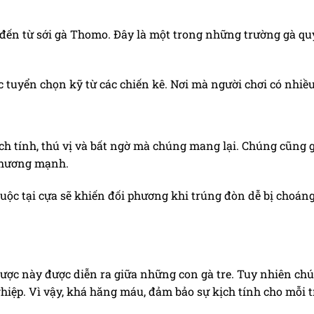
 đến từ sới gà Thomo. Đây là một trong những trường gà quy
 tuyển chọn kỹ từ các chiến kê. Nơi mà người chơi có nhiều
ch tính, thú vị và bất ngờ mà chúng mang lại. Chúng cũng 
 thương mạnh.
uộc tại cựa sẽ khiến đối phương khi trúng đòn dễ bị choáng
cược này được diễn ra giữa những con gà tre. Tuy nhiên chú
iệp. Vì vậy, khá hăng máu, đảm bảo sự kịch tính cho mỗi t