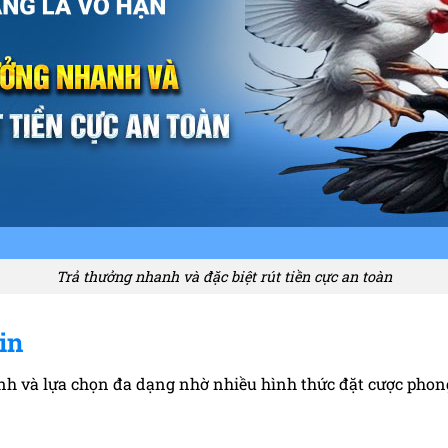
Trả thưởng nhanh và đặc biệt rút tiền cực an toàn
in
nh và lựa chọn đa dạng nhờ nhiều hình thức đặt cược phon