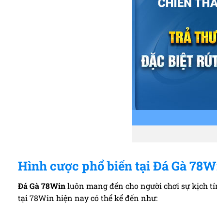
Hình cược phổ biến tại Đá Gà 78W
Đá Gà 78Win
luôn mang đến cho người chơi sự kịch tí
tại 78Win hiện nay có thể kể đến như: