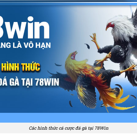
Các hình thức cá cược đá gà tại 78Win